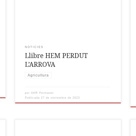
l’autor ens enfonsa en la cultura agrícola
valenciana, la qual ha perdurat durant segles i
que a hores d’ara està desapareixent. Amb
pròleg de Carmen Morenilla Talens, Catedràtica
de Filologia Grega de la Universitat de […]
NOTICIES
Llibre HEM PERDUT
L’ARROVA
Agricultura
por
AHR Permanet
Publicada
27 de noviembre de 2023
Presentació del llibre: dissabte 22 d’abril a les