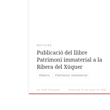
la Ribera, celebrada a Alberic. L’edició
d’aquestes actes per la Universitat de València
estan disponibles en obert, es poden
descarregar d’ací:
https://omp.uv.es/index.php/PUV/catalog/book/4
54 També es poden comprar en aquest lloc
web: https://puv.uv.es/patrimoni-immaterial-a-
la-ribera-del-xuquer.html
NOTICIES
Publicació del llibre
Patrimoni immaterial a la
Ribera del Xúquer
Alberic
Patrimoni immaterial
por
AHR Permanet
Publicada
16 de mayo de 2023