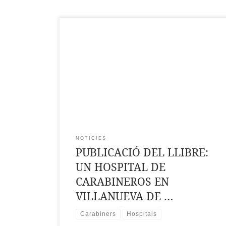
L’autor, Àlvar Sentandreu, historiador per
vocació, plasma en les seues publicacions els
fets històrics que li han sigut transmesos
oralment per qui els visqueren que, amb la
informació trobada als arxius, li permeten
mostrar nostra història des d’un punt de vista
més humà. En aquest llibre, l’autor fa un
recorregut […]
NOTICIES
PUBLICACIÓ DEL LLIBRE:
UN HOSPITAL DE
CARABINEROS EN
VILLANUEVA DE …
Carabiners
Hospitals