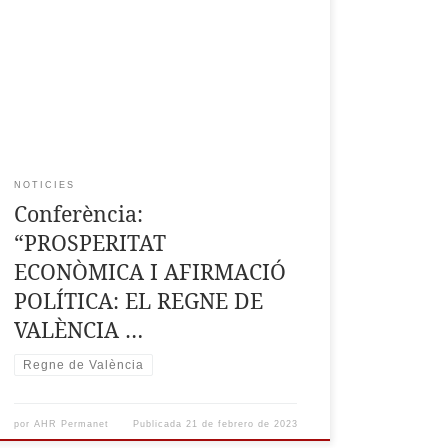
organitza la conferencia “Prosperitat
econòmica i afirmació política: el regne de
València al segle XV”, que impartirà el
catedràtic Història Medieval de la Universitat
de València D. Antoni Furió Diego. El segle XV
va ser per al regne de València una […]
NOTICIES
Conferència:
“PROSPERITAT
ECONÒMICA I AFIRMACIÓ
POLÍTICA: EL REGNE DE
VALÈNCIA …
Regne de València
por
AHR Permanet
Publicada
21 de febrero de 2023