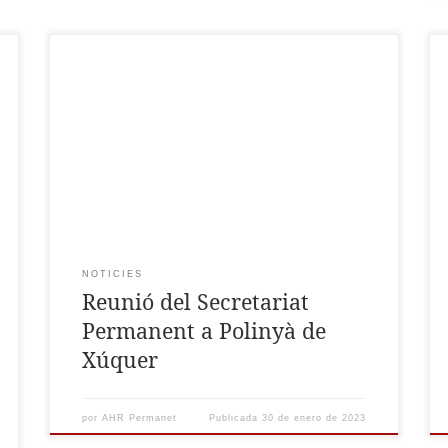
El dissabte 14 de gener el Secretariat Permanent
de l’Assemblea d’Història de la Ribera es va
reunir a Polinyà de Xúquer per a tractar
assumptes d’organització i gestió, i recolzar la
próxima XX Assemblea d’Història de la Ribera
que se celebrarà a novembre de 2023 a Polinyà
de Xúquer.
NOTICIES
Reunió del Secretariat
Permanent a Polinyà de
Xúquer
por
AHR Permanet
Publicada
30 de enero de 2023