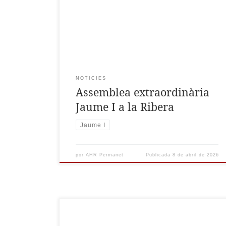
d’Història de la Ribera celebrarà una edició
extraordinària dedicada a la relació entre el
monarca i els pobles i ciutats de la comarca. En
aquesta edició extraordinària de l’Assemblea
d’Història de la […]
NOTICIES
Assemblea extraordinària
Jaume I a la Ribera
Jaume I
por
AHR Permanet
Publicada
8 de abril de 2026
Ja estan publicades les actes de la part
monogràfica de la XIX Assemblea d’Història de