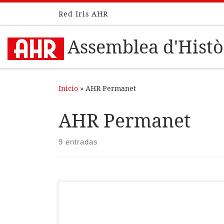
Red Iris AHR
Saltar al contenido
Assemblea d'Històr
Inicio
»
AHR Permanet
AHR Permanet
9 entradas
Amb motiu del 750 aniversari de la mort de
Jaume I, el 27 de juliol de 1276, l’Assemblea