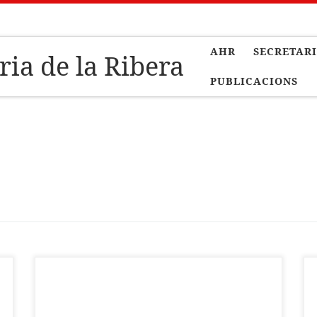
AHR
SECRETAR
ia de la Ribera
PUBLICACIONS
HEM PERDUT L’ARROVA, d’Àlvar Sentandreu
Bo, és un llibre escrit en valencià en el que