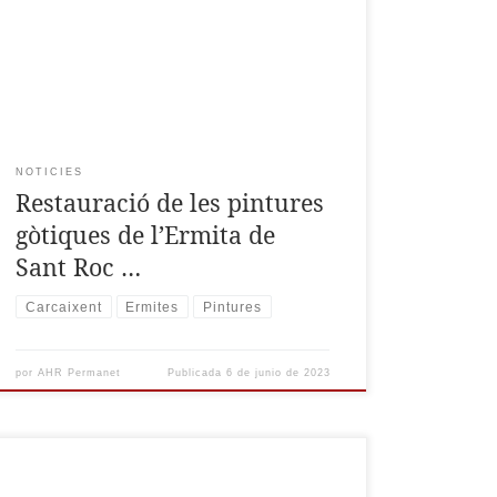
efectuat en l’Ermita de Sant Roc de Carcaixent
per recuperar les pintures gòtiques del s. XIV, a
càrrec dels tècnics Tona Zalbidea i Andrés
Ballesteros.
NOTICIES
Restauració de les pintures
gòtiques de l’Ermita de
Sant Roc …
Carcaixent
Ermites
Pintures
por
AHR Permanet
Publicada
6 de junio de 2023
La Real Academia de Bellas Artes de San Carlos