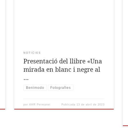
20:00 h en la Casa de la Cultura de Benimodo
Títol: Una mirada en blanc i negre al Benimodo
del segle XX Autors: Rafael López Andrada i
Enrique Martínez Caballero Edita. Ajuntament
de Benimodo El llibre és una exposició de
fotografies en […]
NOTICIES
Presentació del llibre «Una
mirada en blanc i negre al
…
Benimodo
Fotografies
por
AHR Permanet
Publicada
13 de abril de 2023