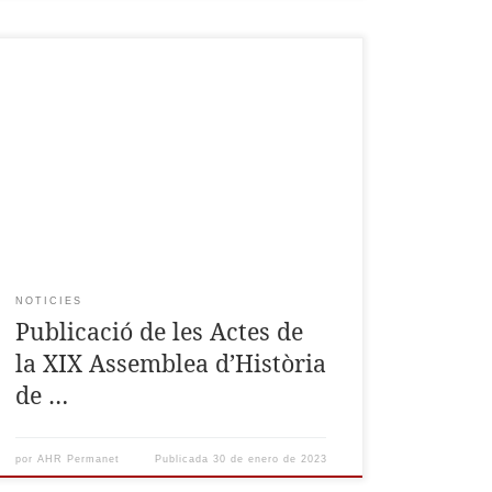
L’editorial de la Universitat Politècnica de
València ha publicat la part miscel·lània de les
actes de la XIX Assemblea d’Història de la
Ribera, celebrada a Alberic el 2021. Están
disponibles en
https://www.lalibreria.upv.es/portalEd/UpvGESto
re/products/p_2017-7-1
NOTICIES
Publicació de les Actes de
la XIX Assemblea d’Història
de …
por
AHR Permanet
Publicada
30 de enero de 2023